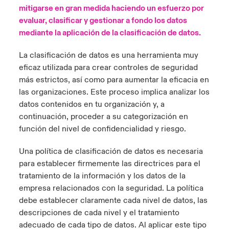
mitigarse en gran medida haciendo un esfuerzo por
ortada Transformación tecnológica y ciberriesgo 2025
anada (French)
anada (French)
anada (French)
anada (French)
anada (French)
anada (French)
anada (French)
anada (French)
anada (French)
anada (French)
anada (French)
evaluar, clasificar y gestionar a fondo los datos
Spain
o Beazley
mediante la aplicación de la clasificación de datos.
 & Resilience - Riesgos climáticos y medioambientales 2025
urope
urope
urope
urope
urope
urope
urope
urope
urope
urope
urope
Contacto
La clasificación de datos es una herramienta muy
rance
rance
rance
rance
rance
rance
rance
rance
rance
rance
rance
 Spectrum Cyber
eficaz utilizada para crear controles de seguridad
Acceso
más estrictos, así como para aumentar la eficacia en
ermany
ermany
ermany
ermany
ermany
ermany
ermany
ermany
ermany
ermany
ermany
las organizaciones. Este proceso implica analizar los
r Services Snapshot
datos contenidos en tu organización y, a
Siniestros
atin America
atin America
atin America
atin America
atin America
atin America
atin America
atin America
atin America
atin America
atin America
continuación, proceder a su categorización en
función del nivel de confidencialidad y riesgo.
Relaciones Con Inversores
Una política de clasificación de datos es necesaria
para establecer firmemente las directrices para el
tratamiento de la información y los datos de la
empresa relacionados con la seguridad. La política
debe establecer claramente cada nivel de datos, las
descripciones de cada nivel y el tratamiento
adecuado de cada tipo de datos. Al aplicar este tipo