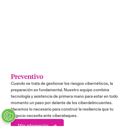
Preventivo
Rea
Cuando se trata de gestionar los riesgos cibernéticos, la
Cuand
preparación es fundamental. Nuestro equipo combina
ciber
tecnología y asistencia de primera mano para estar en todo
repar
momento un paso por delante de los ciberdelincuentes.
se pr
Hacemos lo necesario para construir la resiliencia que tu
a nues
negocio necesita ante ciberataques.
M
Más información