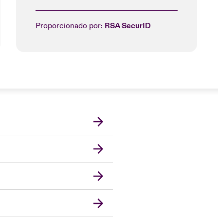
Proporcionado por:
RSA SecurID
London Market
United Kingdom
USA
Asia Pacific
Canada (English)
Canada (French)
Europe