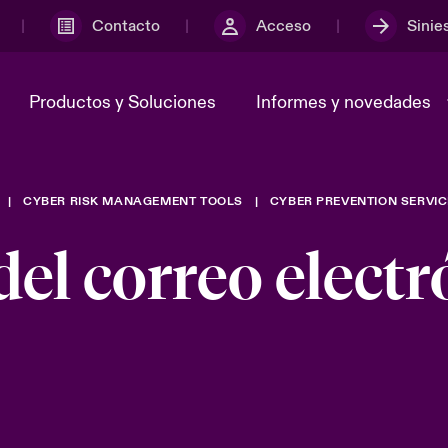
Contacto
Acceso
Sinie
Productos y Soluciones
Informes y novedades
CYBER RISK MANAGEMENT TOOLS
CYBER PREVENTION SERVI
y el comité de
ber
En portada: Risk & Resilience
Notificar un ciberincidente
Sustainability
adcast
Ciberamenazas y evolucione
del correo electr
Tech 2026
 nosotros
Grupo Beazley
Risk & Resilience - Riesgos
Transformación
climáticos y medioambiental
 y ciberriesgo 2025
2025
ices Snapshot