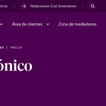
stros
Relaciones Con Inversores
Área de clientes
Zona de mediadores
CES
TRELLIX
.
Cultura y valores
En Portada: La incertidumbre
s
Geopolítica y Económica
ónico
es
Full Spectrum Cyber