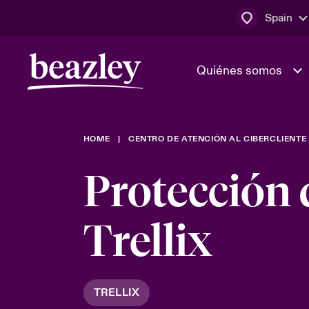
Spain
Quiénes somos
HOME
CENTRO DE ATENCIÓN AL CIBERCLIENTE
El Consejo 
Clientes ci
dirección
Bowler bro
Protección 
Quiénes somos
Trabaja con
Ver más novedades
Área de clientes
En portada 
Trellix
tecnológica
Cyber Serv
TRELLIX