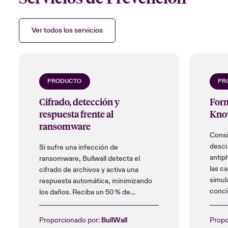
Close expanded view
rápida por parte de expertos en seguridad
capacitados. Es importante que sus
Close expanded view
Ver todos los servicios
soluciones EDR
estén en modo de aplicación
y no en modo de auditoría.
PRODUCTO
PR
Close expanded view
Cifrado, detección y
Form
respuesta frente al
Kno
ransomware
Consi
descu
Si sufre una infección de
antip
ransomware, Bullwall detecta el
las c
cifrado de archivos y activa una
simul
respuesta automática, minimizando
conci
los daños. Reciba un 50 % de
descuento en el coste de
instalación y hasta un 25 % en
Proporcionado por:
BullWall
Propo
licencias.