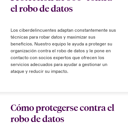
ortada Transformación tecnológica y ciberriesgo 2025
el robo de datos
anada (French)
anada (French)
anada (French)
anada (French)
anada (French)
anada (French)
anada (French)
anada (French)
anada (French)
anada (French)
anada (French)
Spain
o Beazley
 & Resilience - Riesgos climáticos y medioambientales 2025
urope
urope
urope
urope
urope
urope
urope
urope
urope
urope
urope
Contacto
Los ciberdelincuentes adaptan constantemente sus
rance
rance
rance
rance
rance
rance
rance
rance
rance
rance
rance
técnicas para robar datos y maximizar sus
 Spectrum Cyber
Acceso
beneficios. Nuestro equipo le ayuda a proteger su
ermany
ermany
ermany
ermany
ermany
ermany
ermany
ermany
ermany
ermany
ermany
organización contra el robo de datos y le pone en
r Services Snapshot
contacto con socios expertos que ofrecen los
Siniestros
atin America
atin America
atin America
atin America
atin America
atin America
atin America
atin America
atin America
atin America
atin America
servicios adecuados para ayudar a gestionar un
ataque y reducir su impacto.
Relaciones Con Inversores
Cómo protegerse contra el
robo de datos