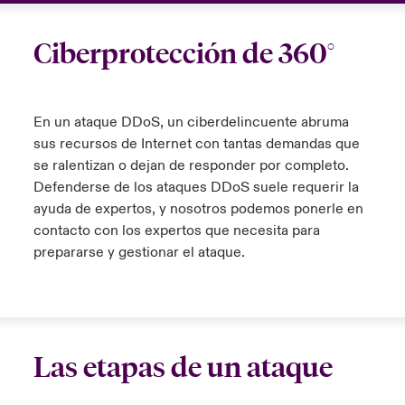
ortada Transformación tecnológica y ciberriesgo 2025
anada (French)
anada (French)
anada (French)
anada (French)
anada (French)
anada (French)
anada (French)
anada (French)
anada (French)
anada (French)
anada (French)
Spain
Ciberprotección de 360°
o Beazley
 & Resilience - Riesgos climáticos y medioambientales 2025
urope
urope
urope
urope
urope
urope
urope
urope
urope
urope
urope
Contacto
rance
rance
rance
rance
rance
rance
rance
rance
rance
rance
rance
 Spectrum Cyber
En un ataque
DDoS
, un ciberdelincuente abruma
Acceso
sus recursos de Internet con tantas demandas que
ermany
ermany
ermany
ermany
ermany
ermany
ermany
ermany
ermany
ermany
ermany
se ralentizan o dejan de responder por completo.
r Services Snapshot
Siniestros
Defenderse de los ataques
DDoS
suele requerir la
atin America
atin America
atin America
atin America
atin America
atin America
atin America
atin America
atin America
atin America
atin America
ayuda de expertos, y nosotros podemos ponerle en
contacto con los expertos que necesita para
Relaciones Con Inversores
prepararse y gestionar el ataque.
Las etapas de un ataque