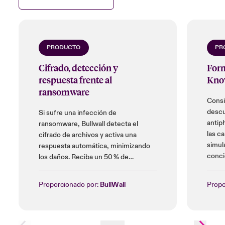
tipos de tráfico que se dirigen a los
servidores de aplicaciones, mientras que la
validación de entradas puede rechazar las
peticiones web que pretendan provocar
PRODUCTO
PR
retrasos. Los principales proveedores de
Cifrado, detección y
Form
nube y vendedores expertos también ofrecen
respuesta frente al
Kno
redes o infraestructuras especializadas
ransomware
diseñadas específicamente para mitigar los
Consi
DDoS
.
descu
Si sufre una infección de
antip
ransomware, Bullwall detecta el
las c
cifrado de archivos y activa una
Close expanded view
simul
respuesta automática, minimizando
conci
los daños. Reciba un 50 % de
descuento en el coste de
instalación y hasta un 25 % en
Proporcionado por:
BullWall
Propo
licencias.