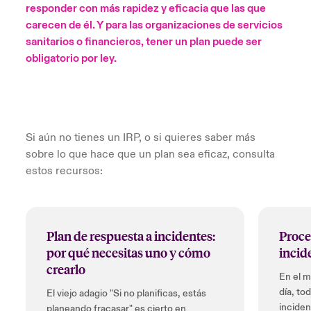
responder con más rapidez y eficacia que las que
ortada Transformación tecnológica y ciberriesgo 2025
carecen de él. Y para las organizaciones de servicios
anada (French)
anada (French)
anada (French)
anada (French)
anada (French)
anada (French)
anada (French)
anada (French)
anada (French)
anada (French)
anada (French)
Spain
o Beazley
sanitarios o financieros, tener un plan puede ser
 & Resilience - Riesgos climáticos y medioambientales 2025
urope
urope
urope
urope
urope
urope
urope
urope
urope
urope
urope
obligatorio por ley.
Contacto
rance
rance
rance
rance
rance
rance
rance
rance
rance
rance
rance
 Spectrum Cyber
Acceso
ermany
ermany
ermany
ermany
ermany
ermany
ermany
ermany
ermany
ermany
ermany
r Services Snapshot
Si aún no tienes un IRP, o si quieres saber más
Siniestros
atin America
atin America
atin America
atin America
atin America
atin America
atin America
atin America
atin America
atin America
atin America
sobre lo que hace que un plan sea eficaz, consulta
estos recursos:
Relaciones Con Inversores
Plan de respuesta a incidentes:
Proce
por qué necesitas uno y cómo
incid
crearlo
En el 
día, to
El viejo adagio "Si no planificas, estás
inciden
planeando fracasar" es cierto en