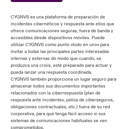
ortada Transformación tecnológica y ciberriesgo 2025
anada (French)
anada (French)
anada (French)
anada (French)
anada (French)
anada (French)
anada (French)
anada (French)
anada (French)
anada (French)
anada (French)
Spain
o Beazley
CYGNVS es una plataforma de preparación de
 & Resilience - Riesgos climáticos y medioambientales 2025
urope
urope
urope
urope
urope
urope
urope
urope
urope
urope
urope
incidentes cibernéticos y respuesta ante ellos que
Contacto
ofrece comunicaciones seguras, fuera de banda y
rance
rance
rance
rance
rance
rance
rance
rance
rance
rance
rance
accesibles desde dispositivos móviles. Puede
 Spectrum Cyber
Acceso
utilizar CYGNVS como punto «todo en uno» para
ermany
ermany
ermany
ermany
ermany
ermany
ermany
ermany
ermany
ermany
ermany
invitar a todas las principales partes interesadas
r Services Snapshot
internas y externas de modo que cuando, se
Siniestros
atin America
atin America
atin America
atin America
atin America
atin America
atin America
atin America
atin America
atin America
atin America
produzca una crisis, esté preparado para actuar y
pueda lanzar una respuesta coordinada.
Relaciones Con Inversores
CYGNVS también proporciona un lugar seguro para
almacenar todos sus documentos importantes
relacionados con la
ciberrespuesta
(plan de
respuesta ante incidentes, póliza de ciberseguros,
obligaciones contractuales, etc.) fuera de su red
corporativa, para que tenga fácil acceso si sus
sistemas de comunicaciones habituales se ven
comprometidos.