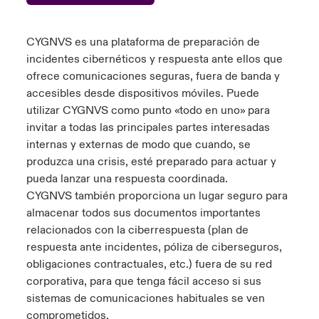
ortada Transformación tecnológica y ciberriesgo 2025
anada (French)
anada (French)
anada (French)
anada (French)
anada (French)
anada (French)
anada (French)
anada (French)
anada (French)
anada (French)
anada (French)
Spain
o Beazley
CYGNVS es una plataforma de preparación de
 & Resilience - Riesgos climáticos y medioambientales 2025
urope
urope
urope
urope
urope
urope
urope
urope
urope
urope
urope
incidentes cibernéticos y respuesta ante ellos que
Contacto
ofrece comunicaciones seguras, fuera de banda y
rance
rance
rance
rance
rance
rance
rance
rance
rance
rance
rance
accesibles desde dispositivos móviles. Puede
 Spectrum Cyber
Acceso
utilizar CYGNVS como punto «todo en uno» para
ermany
ermany
ermany
ermany
ermany
ermany
ermany
ermany
ermany
ermany
ermany
invitar a todas las principales partes interesadas
r Services Snapshot
internas y externas de modo que cuando, se
Siniestros
atin America
atin America
atin America
atin America
atin America
atin America
atin America
atin America
atin America
atin America
atin America
produzca una crisis, esté preparado para actuar y
pueda lanzar una respuesta coordinada.
Relaciones Con Inversores
CYGNVS también proporciona un lugar seguro para
almacenar todos sus documentos importantes
relacionados con la
ciberrespuesta
(plan de
respuesta ante incidentes, póliza de ciberseguros,
obligaciones contractuales, etc.) fuera de su red
corporativa, para que tenga fácil acceso si sus
sistemas de comunicaciones habituales se ven
comprometidos.