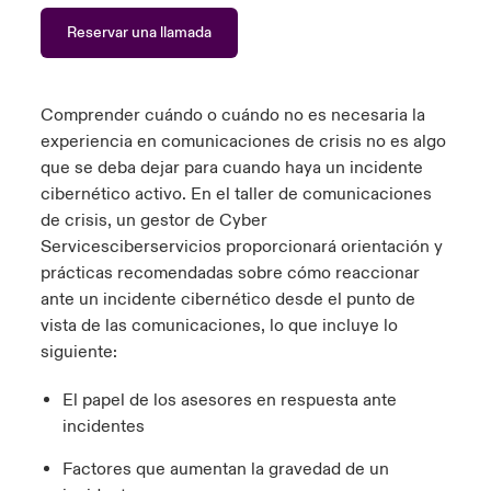
ortada Transformación tecnológica y ciberriesgo 2025
Reservar una llamada
anada (French)
anada (French)
anada (French)
anada (French)
anada (French)
anada (French)
anada (French)
anada (French)
anada (French)
anada (French)
anada (French)
Spain
o Beazley
 & Resilience - Riesgos climáticos y medioambientales 2025
urope
urope
urope
urope
urope
urope
urope
urope
urope
urope
urope
Contacto
Comprender cuándo o cuándo no es necesaria la
rance
rance
rance
rance
rance
rance
rance
rance
rance
rance
rance
experiencia en comunicaciones de crisis no es algo
 Spectrum Cyber
que se deba dejar para cuando haya un incidente
Acceso
ermany
ermany
ermany
ermany
ermany
ermany
ermany
ermany
ermany
ermany
ermany
cibernético
activo
. En el taller de comunicaciones
r Services Snapshot
de crisis, un gestor de
Cyber
Siniestros
atin America
atin America
atin America
atin America
atin America
atin America
atin America
atin America
atin America
atin America
atin America
Services
ciberservicios
proporcionará orientación y
prácticas recomendadas sobre cómo reaccionar
Relaciones Con Inversores
ante un incidente cibernético desde el punto de
vista de las comunicaciones, lo que incluye lo
siguiente:
El papel de los asesores en respuesta ante
incidentes
Factores que aumentan la gravedad de un