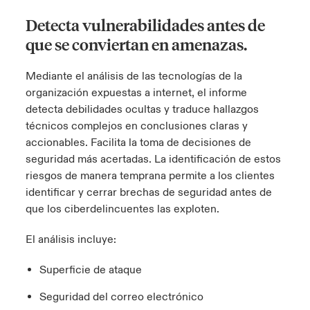
ortada Transformación tecnológica y ciberriesgo 2025
Detecta vulnerabilidades antes de
anada (French)
anada (French)
anada (French)
anada (French)
anada (French)
anada (French)
anada (French)
anada (French)
anada (French)
anada (French)
anada (French)
Spain
o Beazley
que se conviertan en amenazas.
 & Resilience - Riesgos climáticos y medioambientales 2025
urope
urope
urope
urope
urope
urope
urope
urope
urope
urope
urope
Contacto
Mediante el análisis de las tecnologías de la
rance
rance
rance
rance
rance
rance
rance
rance
rance
rance
rance
 Spectrum Cyber
organización expuestas a internet, el informe
Acceso
detecta debilidades ocultas y traduce hallazgos
ermany
ermany
ermany
ermany
ermany
ermany
ermany
ermany
ermany
ermany
ermany
técnicos complejos en conclusiones claras y
r Services Snapshot
Siniestros
accionables. Facilita la toma de decisiones de
atin America
atin America
atin America
atin America
atin America
atin America
atin America
atin America
atin America
atin America
atin America
seguridad más acertadas. La identificación de estos
riesgos de manera temprana permite a los clientes
Relaciones Con Inversores
identificar y cerrar brechas de seguridad antes de
que los ciberdelincuentes las exploten.
El análisis incluye:
Superficie de ataque
Seguridad del correo electrónico