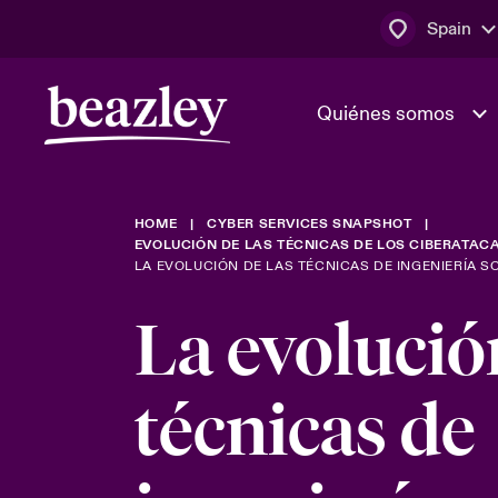
Spain
Quiénes somos
HOME
CYBER SERVICES SNAPSHOT
El Consejo 
Clientes ci
EVOLUCIÓN DE LAS TÉCNICAS DE LOS CIBERATAC
dirección
Bowler bro
LA EVOLUCIÓN DE LAS TÉCNICAS DE INGENIERÍA S
Quiénes somos
Trabaja con
La evolució
Ver más novedades
Área de clientes
En portada 
tecnológica
técnicas de
Cyber Serv