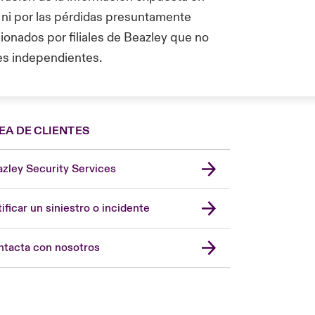
 ni por las pérdidas presuntamente
ionados por filiales de Beazley que no
es independientes.
EA DE CLIENTES
zley Security Services
London Market
United Kingdom
ificar un siniestro o incidente
USA
Asia Pacific
tacta con nosotros
Canada (English)
Canada (French)
Europe