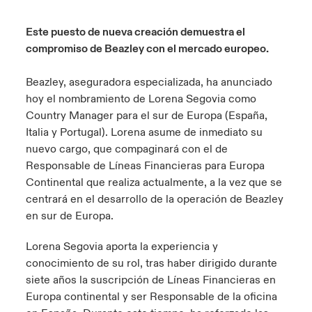
ortada Transformación tecnológica y ciberriesgo 2025
anada (French)
anada (French)
anada (French)
anada (French)
anada (French)
anada (French)
anada (French)
anada (French)
anada (French)
anada (French)
anada (French)
Spain
Este puesto de nueva creación demuestra el
o Beazley
compromiso de Beazley con el mercado europeo.
 & Resilience - Riesgos climáticos y medioambientales 2025
urope
urope
urope
urope
urope
urope
urope
urope
urope
urope
urope
Contacto
Beazley, aseguradora especializada, ha anunciado
rance
rance
rance
rance
rance
rance
rance
rance
rance
rance
rance
 Spectrum Cyber
hoy el nombramiento de Lorena Segovia como
Acceso
Country Manager para el sur de Europa (España,
ermany
ermany
ermany
ermany
ermany
ermany
ermany
ermany
ermany
ermany
ermany
r Services Snapshot
Italia y Portugal). Lorena asume de inmediato su
Siniestros
nuevo cargo, que compaginará con el de
atin America
atin America
atin America
atin America
atin America
atin America
atin America
atin America
atin America
atin America
atin America
Responsable de Líneas Financieras para Europa
Relaciones Con Inversores
Continental que realiza actualmente, a la vez que se
centrará en el desarrollo de la operación de Beazley
en sur de Europa.
Lorena Segovia aporta la experiencia y
conocimiento de su rol, tras haber dirigido durante
siete años la suscripción de Líneas Financieras en
Europa continental y ser Responsable de la oficina