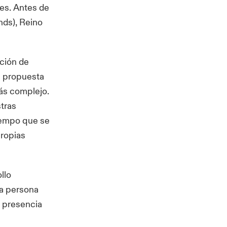
tes. Antes de
nds), Reino
nción de
a propuesta
ás complejo.
stras
tiempo que se
propias
llo
la persona
a presencia