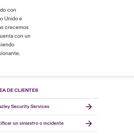
ido con
o Unido e
ras crecemos
cuenta con un
eciendo
sionante.
EA DE CLIENTES
zley Security Services
London Market
United Kingdom
ificar un siniestro o incidente
USA