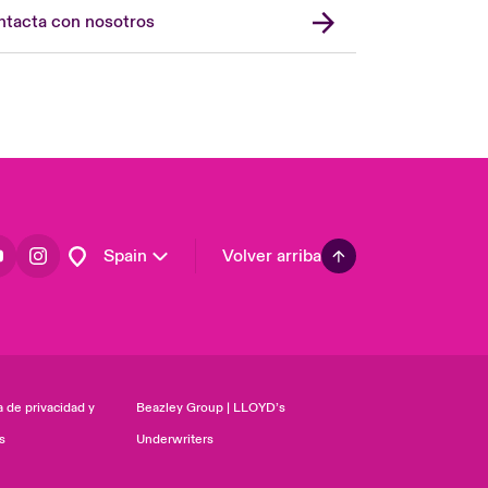
Asia Pacific
tacta con nosotros
Canada (English)
Canada (French)
Europe
France
Germany
Latin America
Spain
Volver arriba
a de privacidad y
Beazley Group | LLOYD’s
s
Underwriters