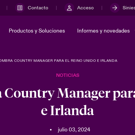
Contacto
Acceso
Sinie
Productos y Soluciones
Informes y novedades
OMBRA COUNTRY MANAGER PARA EL REINO UNIDO E IRLANDA
y el comité de
ber
En portada: Risk & Resilience
Notificar un ciberincidente
Sustainability
adcast
Ciberamenazas y evolucione
NOTICIAS
Tech 2026
 nosotros
Grupo Beazley
 Country Manager para
Risk & Resilience - Riesgos
Transformación
climáticos y medioambiental
 y ciberriesgo 2025
e Irlanda
2025
ices Snapshot
•
julio 03, 2024