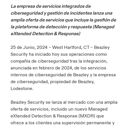
ortada Transformación tecnológica y ciberriesgo 2025
La empresa de servicios integrados de
anada (French)
anada (French)
anada (French)
anada (French)
anada (French)
anada (French)
anada (French)
anada (French)
anada (French)
anada (French)
anada (French)
Spain
ciberseguridad y gestión de incidentes lanza una
o Beazley
amplia oferta de servicios que incluye la gesfión de
 & Resilience - Riesgos climáticos y medioambientales 2025
urope
urope
urope
urope
urope
urope
urope
urope
urope
urope
urope
la plataforma de detección y respuesta (Managed
Contacto
eXtended Detection & Response)
rance
rance
rance
rance
rance
rance
rance
rance
rance
rance
rance
 Spectrum Cyber
Acceso
25 de Junio, 2024 – West Hartford, CT – Beazley
ermany
ermany
ermany
ermany
ermany
ermany
ermany
ermany
ermany
ermany
ermany
r Services Snapshot
Security ha iniciado hoy sus operaciones como
Siniestros
compañía de ciberseguridad tras la integración,
atin America
atin America
atin America
atin America
atin America
atin America
atin America
atin America
atin America
atin America
atin America
anunciada en febrero de 2024, de los servicios
Relaciones Con Inversores
internos de ciberseguridad de Beazley y la empresa
de ciberseguridad, propiedad de Beazley,
Lodestone.
Beazley Security se lanza al mercado con una amplia
oferta de servicios, incluido un nuevo Managed
eXtended Detection & Response (MXDR) que
ofrece a los clientes una supervisión permanente y