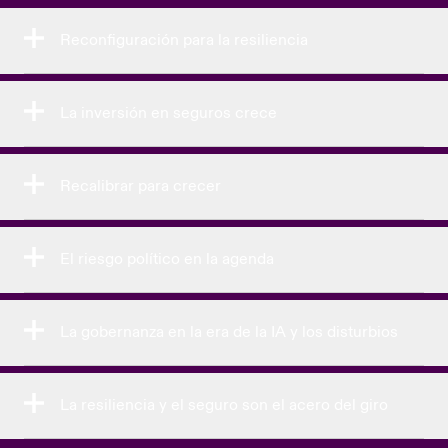
Reconfiguración para la resiliencia
La inversión en seguros crece
Recalibrar para crecer
El riesgo político en la agenda
La gobernanza en la era de la IA y los disturbios
La resiliencia y el seguro son el acero del giro