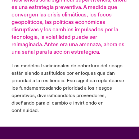
ortada Transformación tecnológica y ciberriesgo 2025
es una estrategia preventiva. A medida que
anada (French)
anada (French)
anada (French)
anada (French)
anada (French)
anada (French)
anada (French)
anada (French)
anada (French)
anada (French)
anada (French)
Spain
convergen las crisis climáticas, los focos
o Beazley
geopolíticos, las políticas económicas
 & Resilience - Riesgos climáticos y medioambientales 2025
urope
urope
urope
urope
urope
urope
urope
urope
urope
urope
urope
disruptivas y los cambios impulsados por la
Contacto
tecnología, la volatilidad puede ser
rance
rance
rance
rance
rance
rance
rance
rance
rance
rance
rance
 Spectrum Cyber
reimaginada. Antes era una amenaza, ahora es
Acceso
una señal para la acción estratégica.
ermany
ermany
ermany
ermany
ermany
ermany
ermany
ermany
ermany
ermany
ermany
r Services Snapshot
Siniestros
Los modelos tradicionales de cobertura del riesgo
atin America
atin America
atin America
atin America
atin America
atin America
atin America
atin America
atin America
atin America
atin America
están siendo sustituidos por enfoques que dan
Relaciones Con Inversores
prioridad a la resiliencia.
Eso significa replantearse
los fundamentos
dando prioridad a
los riesgos
operativos, diversificando
los proveedores,
diseñando para el cambio e invirtiendo en
continuidad.