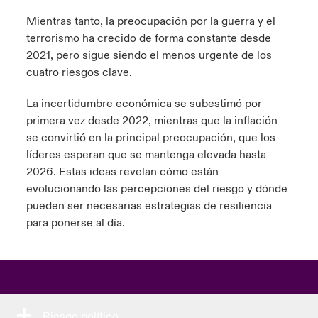
ortada Transformación tecnológica y ciberriesgo 2025
Mientras tanto, la preocupación por la guerra y el
anada (French)
anada (French)
anada (French)
anada (French)
anada (French)
anada (French)
anada (French)
anada (French)
anada (French)
anada (French)
anada (French)
Spain
terrorismo ha crecido de forma constante desde
o Beazley
 & Resilience - Riesgos climáticos y medioambientales 2025
2021, pero sigue siendo el menos urgente de los
urope
urope
urope
urope
urope
urope
urope
urope
urope
urope
urope
Contacto
cuatro riesgos clave.
rance
rance
rance
rance
rance
rance
rance
rance
rance
rance
rance
 Spectrum Cyber
La incertidumbre económica se subestimó por
Acceso
primera vez desde 2022, mientras que la inflación
ermany
ermany
ermany
ermany
ermany
ermany
ermany
ermany
ermany
ermany
ermany
r Services Snapshot
se convirtió en la principal preocupación, que los
Siniestros
atin America
atin America
atin America
atin America
atin America
atin America
atin America
atin America
atin America
atin America
atin America
líderes esperan que se mantenga elevada hasta
2026. Estas ideas revelan cómo están
Relaciones Con Inversores
evolucionando las percepciones del riesgo y dónde
pueden ser necesarias estrategias de resiliencia
para ponerse al día.
Riesgo político