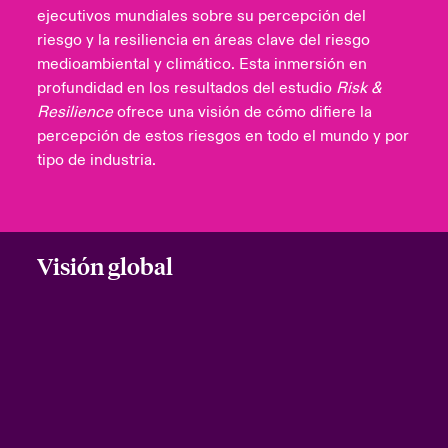
ejecutivos mundiales sobre su percepción del
ortada Transformación tecnológica y ciberriesgo 2025
anada (French)
anada (French)
anada (French)
anada (French)
anada (French)
anada (French)
anada (French)
anada (French)
anada (French)
anada (French)
anada (French)
riesgo y la resiliencia en áreas clave del riesgo
Spain
o Beazley
medioambiental y climático. Esta inmersión en
 & Resilience - Riesgos climáticos y medioambientales 2025
urope
urope
urope
urope
urope
urope
urope
urope
urope
urope
urope
profundidad en los resultados del estudio
Risk &
Contacto
Resilience
ofrece una visión de cómo difiere la
rance
rance
rance
rance
rance
rance
rance
rance
rance
rance
rance
 Spectrum Cyber
percepción de estos riesgos en todo el mundo y por
Acceso
tipo de industria.
ermany
ermany
ermany
ermany
ermany
ermany
ermany
ermany
ermany
ermany
ermany
r Services Snapshot
Siniestros
atin America
atin America
atin America
atin America
atin America
atin America
atin America
atin America
atin America
atin America
atin America
Relaciones Con Inversores
Visión global