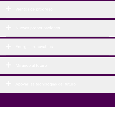
Vientos de progreso
Nuevas preocupaciones
Energías renovables
Mirando al futuro
Apoyar las tecnologías del futuro