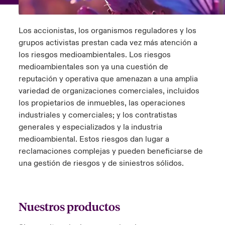
ortada Transformación tecnológica y ciberriesgo 2025
anada (French)
anada (French)
anada (French)
anada (French)
anada (French)
anada (French)
anada (French)
anada (French)
anada (French)
anada (French)
anada (French)
Spain
o Beazley
Los accionistas, los organismos reguladores y los
 & Resilience - Riesgos climáticos y medioambientales 2025
urope
urope
urope
urope
urope
urope
urope
urope
urope
urope
urope
grupos activistas prestan cada vez más atención a
Contacto
los riesgos medioambientales. Los riesgos
rance
rance
rance
rance
rance
rance
rance
rance
rance
rance
rance
 Spectrum Cyber
medioambientales son ya una cuestión de
Acceso
reputación y operativa que amenazan a una amplia
ermany
ermany
ermany
ermany
ermany
ermany
ermany
ermany
ermany
ermany
ermany
variedad de organizaciones comerciales, incluidos
r Services Snapshot
los propietarios de inmuebles, las operaciones
Siniestros
atin America
atin America
atin America
atin America
atin America
atin America
atin America
atin America
atin America
atin America
atin America
industriales y comerciales; y los contratistas
generales y especializados y la industria
Relaciones Con Inversores
medioambiental. Estos riesgos dan lugar a
reclamaciones complejas y pueden beneficiarse de
una gestión de riesgos y de siniestros sólidos.
Nuestros productos