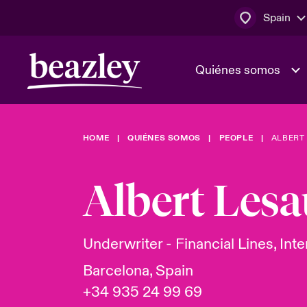
Spain
Quiénes somos
HOME
QUIÉNES SOMOS
PEOPLE
ALBERT
El Consejo 
Clientes ci
dirección
Bowler bro
Albert Les
Quiénes somos
Trabaja con
Ver más novedades
Área de clientes
En portada 
tecnológica
Underwriter - Financial Lines, Inte
Barcelona, Spain
Cyber Serv
+34 935 24 99 69