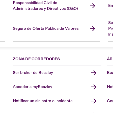
Responsabilidad Civil de
En
Administradores y Directivos (D&O)
Se
Seguro de Oferta Pública de Valores
Pr
In
ZONA DE CORREDORES
ÁR
Ser broker de Beazley
Bea
Acceder a myBeazley
Not
Notificar un siniestro o incidente
Con