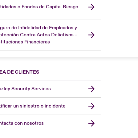
tidades o Fondos de Capital Riesgo
guro de Infidelidad de Empleados y
otección Contra Actos Delictivos –
stituciones Financieras
EA DE CLIENTES
zley Security Services
London Market
United Kingdom
ificar un siniestro o incidente
USA
Asia Pacific
tacta con nosotros
Canada (English)
Canada (French)