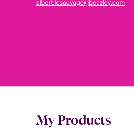
albert.lesauvage@beazley.com
My Products