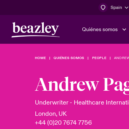
Spain
Quiénes somos
HOME
QUIÉNES SOMOS
PEOPLE
ANDREW
El Consejo 
Clientes ci
dirección
Bowler bro
Andrew Pa
Quiénes somos
Trabaja con
Ver más novedades
Área de clientes
En portada 
tecnológica
Underwriter - Healthcare Internat
London, UK
Cyber Serv
+44 (0)20 7674 7756