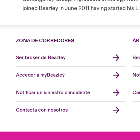
joined Beazley in June 2011 having started his L
ZONA DE CORREDORES
ÁR
Ser broker de Beazley
Bea
Acceder a myBeazley
Not
Notificar un siniestro o incidente
Con
Contacta con nosotros