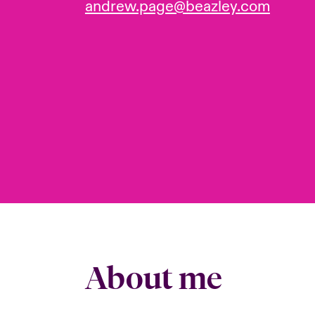
andrew.page@beazley.com
About me