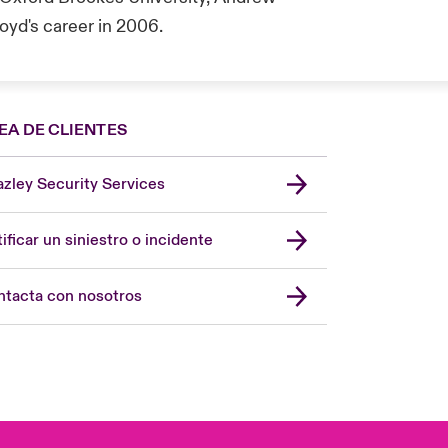
loyd's career in 2006.
EA DE CLIENTES
zley Security Services
London Market
United Kingdom
ificar un siniestro o incidente
USA
Asia Pacific
tacta con nosotros
Canada (English)
Canada (French)
Europe
France
Germany