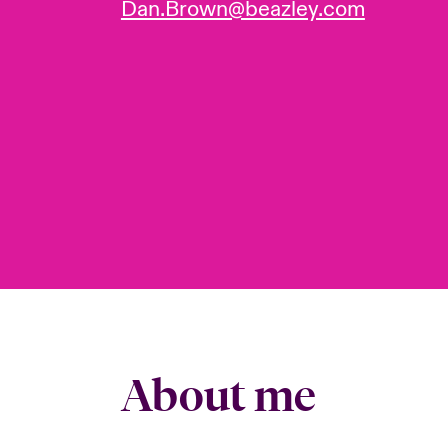
Dan.Brown@beazley.com
About me