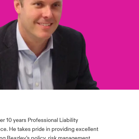
r 10 years Professional Liability
e. He takes pride in providing excellent
ing Beazley’s policy, risk management