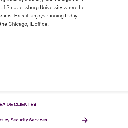
te of Shippensburg University where he
ams. He still enjoys running today,
the Chicago, IL office.
EA DE CLIENTES
zley Security Services
London Market