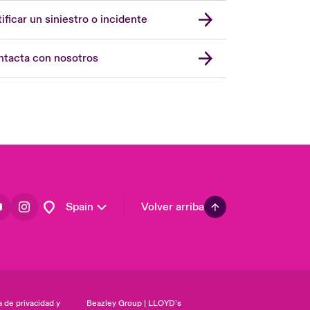
United Kingdom
ificar un siniestro o incidente
USA
Asia Pacific
tacta con nosotros
Canada (English)
Canada (French)
Europe
France
Germany
Latin America
Spain
Volver arriba
a de privacidad y
Beazley Group | LLOYD’s