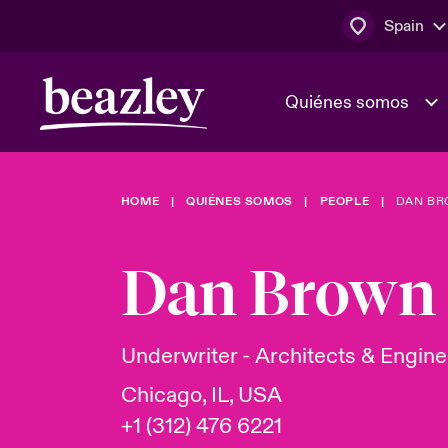
Spain
Quiénes somos
HOME
QUIÉNES SOMOS
PEOPLE
DAN B
El Consejo 
Clientes ci
dirección
Bowler bro
Dan Brown
Quiénes somos
Trabaja con
Ver más novedades
Área de clientes
En portada 
tecnológica
Underwriter - Architects & Engin
Chicago, IL, USA
Cyber Serv
+1 (312) 476 6221