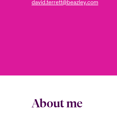
david.terrett@beazley.com
About me