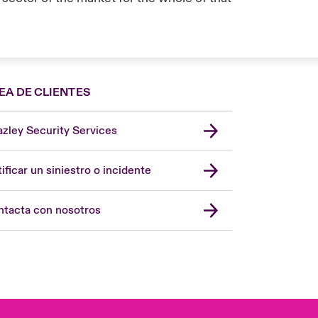
EA DE CLIENTES
zley Security Services
London Market
United Kingdom
ificar un siniestro o incidente
USA
Asia Pacific
tacta con nosotros
Canada (English)
Canada (French)
Europe
France
Germany