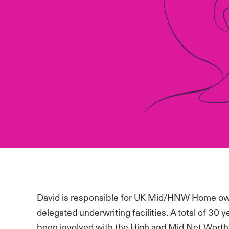
David is responsible for UK Mid/HNW Home own
delegated underwriting facilities. A total of 30 
been involved with the High and Mid Net Worth s