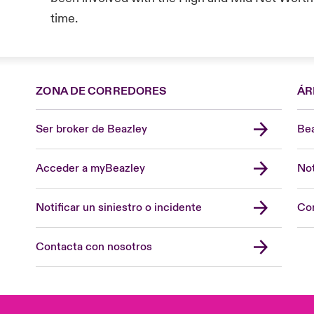
time.
ZONA DE CORREDORES
ÁR
Ser broker de Beazley
Bea
Acceder a myBeazley
Not
Notificar un siniestro o incidente
Con
Contacta con nosotros