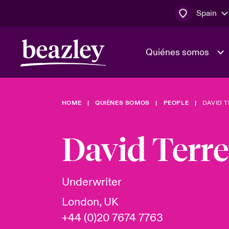
Spain
Quiénes somos
HOME
QUIÉNES SOMOS
PEOPLE
DAVID 
El Consejo 
Clientes ci
dirección
Bowler bro
David Terre
Quiénes somos
Trabaja con
Ver más novedades
Área de clientes
En portada 
tecnológica
Underwriter
London, UK
Cyber Serv
+44 (0)20 7674 7763