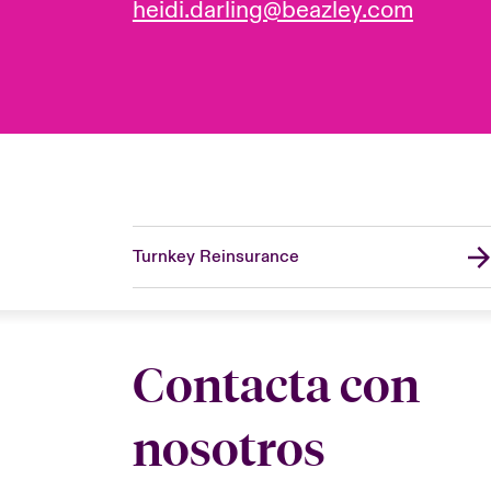
heidi.darling@beazley.com
Turnkey Reinsurance
Contacta con
nosotros