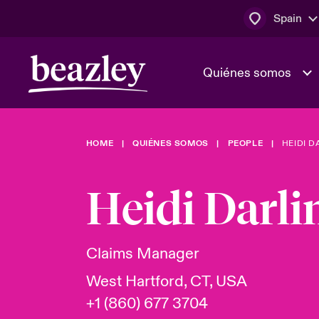
Spain
Quiénes somos
HOME
QUIÉNES SOMOS
PEOPLE
HEIDI D
El Consejo 
Clientes ci
dirección
Bowler bro
Heidi Darli
Quiénes somos
Trabaja con
Ver más novedades
Área de clientes
En portada 
tecnológica
Claims Manager
West Hartford, CT, USA
Cyber Serv
+1 (860) 677 3704