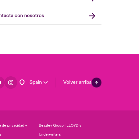
USA
Asia Pacific
tacta con nosotros
Canada (English)
Canada (French)
Europe
France
Germany
Latin America
Spain
Volver arriba
a de privacidad y
Beazley Group | LLOYD’s
s
Underwriters