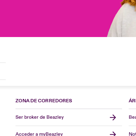
ZONA DE CORREDORES
ÁR
Ser broker de Beazley
Bea
Acceder a myBeazley
Not