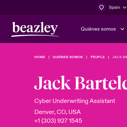
Spain
Quiénes somos
HOME
QUIÉNES SOMOS
PEOPLE
JACK B
El Consejo 
Clientes ci
dirección
Bowler bro
Jack Bartel
Quiénes somos
Trabaja con
Ver más novedades
Área de clientes
En portada 
tecnológica
Cyber Underwriting Assistant
Denver, CO, USA
Cyber Serv
+1 (303) 927 1545