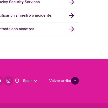
zley Security Services
London Market
United Kingdom
ificar un siniestro o incidente
USA
Asia Pacific
tacta con nosotros
Canada (English)
Canada (French)
Europe
France
Germany
Latin America
Spain
Volver arriba