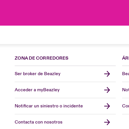
ZONA DE CORREDORES
ÁR
Ser broker de Beazley
Bea
Acceder a myBeazley
Not
Notificar un siniestro o incidente
Con
Contacta con nosotros