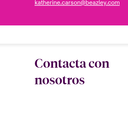
katherine.carson@beazley.com
Contacta con
nosotros