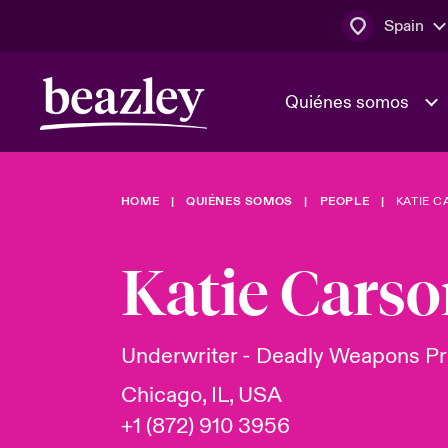
Spain
Quiénes somos
HOME
QUIÉNES SOMOS
PEOPLE
KATIE 
El Consejo 
Clientes ci
dirección
Bowler bro
Katie Cars
Quiénes somos
Trabaja con
Ver más novedades
Área de clientes
En portada 
tecnológica
Underwriter - Deadly Weapons Pr
Chicago, IL, USA
Cyber Serv
+1 (872) 910 3956