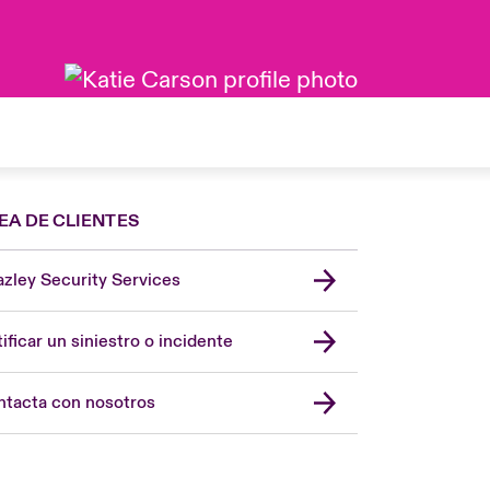
EA DE CLIENTES
zley Security Services
London Market
United Kingdom
ificar un siniestro o incidente
USA
Asia Pacific
tacta con nosotros
Canada (English)
Canada (French)
Europe