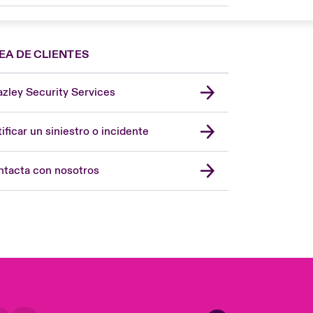
EA DE CLIENTES
zley Security Services
London Market
United Kingdom
ificar un siniestro o incidente
USA
Asia Pacific
tacta con nosotros
Canada (English)
Canada (French)
Europe
France
Germany
Latin America