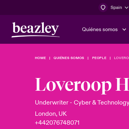
Spain
Quiénes somos
HOME
QUIÉNES SOMOS
PEOPLE
LOVERO
El Consejo 
Clientes ci
dirección
Bowler bro
Loveroop H
Quiénes somos
Trabaja con
Ver más novedades
Área de clientes
En portada 
tecnológica
Underwriter - Cyber & Technolog
London, UK
Cyber Serv
+442076748071