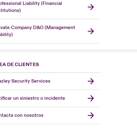
ofessional Liability (Financial
stitutions)
ivate Company D&O (Management
bility)
EA DE CLIENTES
zley Security Services
London Market
United Kingdom
ificar un siniestro o incidente
USA
Asia Pacific
tacta con nosotros
Canada (English)
Canada (French)