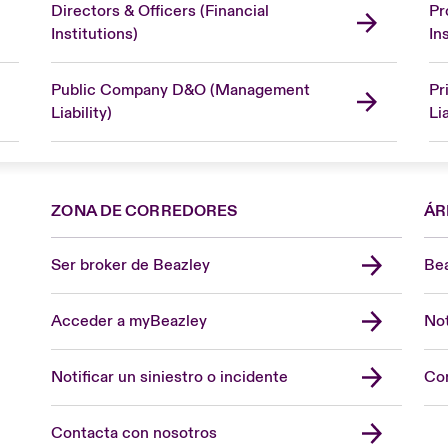
Directors & Officers (Financial
Pr
Institutions)
In
Public Company D&O (Management
Pr
Liability)
Lia
ZONA DE CORREDORES
ÁR
Ser broker de Beazley
Bea
Acceder a myBeazley
Not
Notificar un siniestro o incidente
Con
Contacta con nosotros