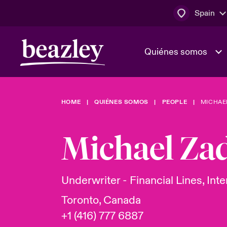
Spain
Quiénes somos
HOME
QUIÉNES SOMOS
PEOPLE
MICHAE
El Consejo 
Clientes ci
dirección
Bowler bro
Michael Za
Quiénes somos
Trabaja con
Ver más novedades
Área de clientes
En portada 
tecnológica
Underwriter - Financial Lines, Inte
Toronto, Canada
Cyber Serv
+1 (416) 777 6887