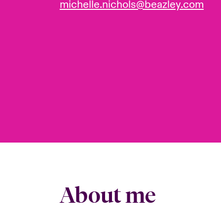
michelle.nichols@beazley.com
About me