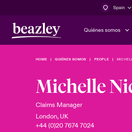
Spain
Quiénes somos
HOME
QUIÉNES SOMOS
PEOPLE
MICHEL
El Consejo 
Clientes ci
dirección
Bowler bro
Michelle Ni
Quiénes somos
Trabaja con
Ver más novedades
Área de clientes
En portada 
tecnológica
Claims Manager
London, UK
Cyber Serv
+44 (0)20 7674 7024