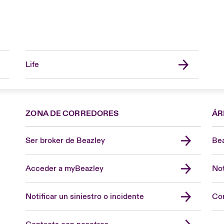
Life
ZONA DE CORREDORES
ÁR
Ser broker de Beazley
Bea
Acceder a myBeazley
Not
Notificar un siniestro o incidente
Con