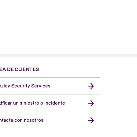
EA DE CLIENTES
zley Security Services
London Market
United Kingdom
ificar un siniestro o incidente
USA
Asia Pacific
tacta con nosotros
Canada (English)
Canada (French)