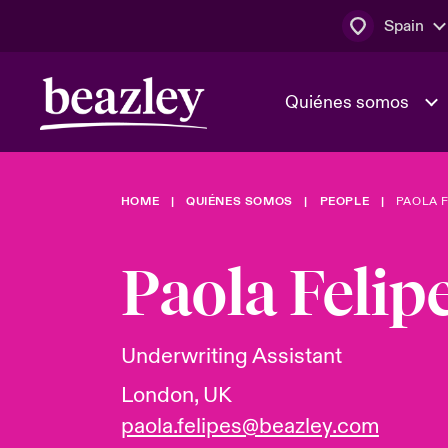
Spain
Quiénes somos
HOME
QUIÉNES SOMOS
PEOPLE
PAOLA F
El Consejo 
Clientes ci
dirección
Bowler bro
Paola Felip
Quiénes somos
Trabaja con
Ver más novedades
Área de clientes
En portada 
tecnológica
Underwriting Assistant
London, UK
Cyber Serv
paola.felipes@beazley.com