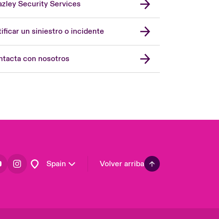
zley Security Services
London Market
United Kingdom
ificar un siniestro o incidente
USA
Asia Pacific
tacta con nosotros
Canada (English)
Canada (French)
Europe
France
Germany
Latin America
Spain
Volver arriba