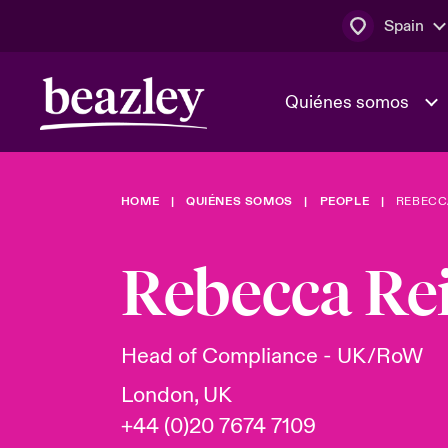
Spain
Quiénes somos
HOME
QUIÉNES SOMOS
PEOPLE
REBECC
El Consejo 
Clientes ci
dirección
Bowler bro
Rebecca Re
Quiénes somos
Trabaja con
Ver más novedades
Área de clientes
En portada 
tecnológica
Head of Compliance - UK/RoW
London, UK
Cyber Serv
+44 (0)20 7674 7109