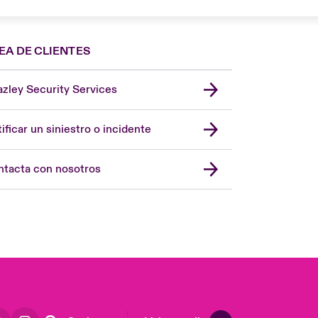
EA DE CLIENTES
zley Security Services
London Market
United Kingdom
ificar un siniestro o incidente
USA
Asia Pacific
tacta con nosotros
Canada (English)
Canada (French)
Europe
France
Germany
Latin America