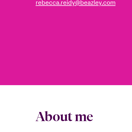
rebecca.reidy@beazley.com
About me