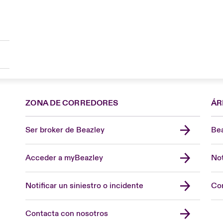
ZONA DE CORREDORES
ÁR
Ser broker de Beazley
Bea
Acceder a myBeazley
Not
Notificar un siniestro o incidente
Con
Contacta con nosotros