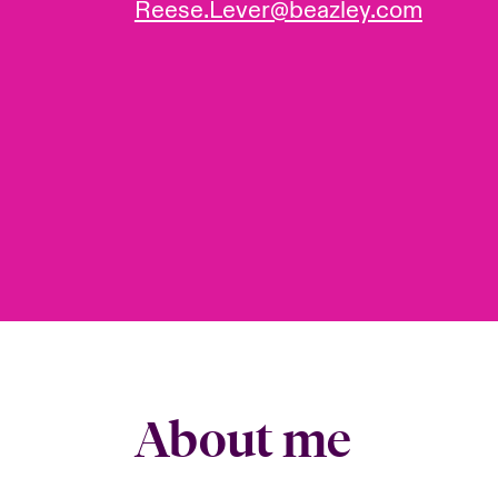
Reese.Lever@beazley.com
About me