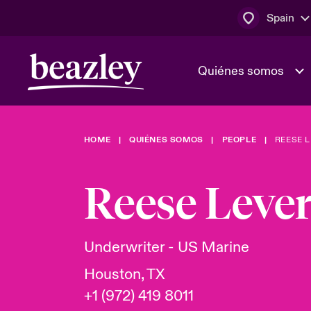
Spain
Quiénes somos
HOME
QUIÉNES SOMOS
PEOPLE
REESE 
El Consejo 
Clientes ci
dirección
Bowler bro
Reese Leve
Quiénes somos
Trabaja con
Ver más novedades
Área de clientes
En portada 
tecnológica
Underwriter - US Marine
Houston, TX
Cyber Serv
+1 (972) 419 8011