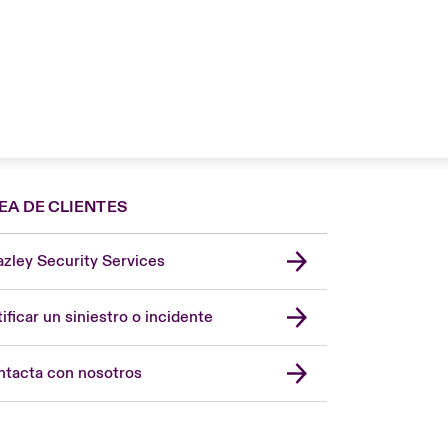
EA DE CLIENTES
zley Security Services
London Market
United Kingdom
ificar un siniestro o incidente
USA
Asia Pacific
tacta con nosotros
Canada (English)
Canada (French)