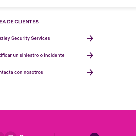
EA DE CLIENTES
zley Security Services
London Market
United Kingdom
ificar un siniestro o incidente
USA
Asia Pacific
tacta con nosotros
Canada (English)
Canada (French)
Europe
France
Germany
Latin America