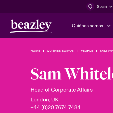
Spain
Quiénes somos
HOME
QUIÉNES SOMOS
PEOPLE
SAM WH
El Consejo 
Clientes ci
dirección
Bowler bro
Sam Whitel
Quiénes somos
Trabaja con
Ver más novedades
Área de clientes
En portada 
tecnológica
Head of Corporate Affairs
London, UK
Cyber Serv
+44 (0)20 7674 7484