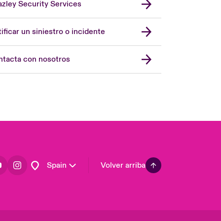
zley Security Services
London Market
United Kingdom
ificar un siniestro o incidente
USA
Asia Pacific
tacta con nosotros
Canada (English)
Canada (French)
Europe
France
Germany
Latin America
Spain
Volver arriba