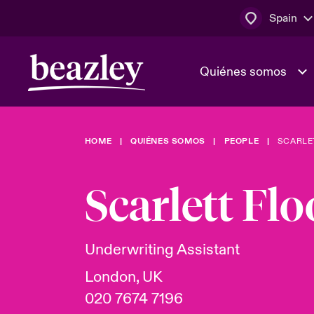
Spain
Quiénes somos
HOME
QUIÉNES SOMOS
PEOPLE
SCARLE
El Consejo 
Clientes ci
dirección
Bowler bro
Scarlett Fl
Quiénes somos
Trabaja con
Ver más novedades
Área de clientes
En portada 
tecnológica
Underwriting Assistant
London, UK
Cyber Serv
020 7674 7196