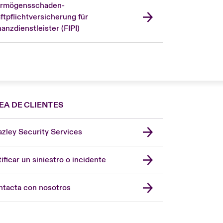
rmögensschaden-
ftpflichtversicherung für
nanzdienstleister (FIPI)
EA DE CLIENTES
zley Security Services
London Market
United Kingdom
ificar un siniestro o incidente
USA
Asia Pacific
tacta con nosotros
Canada (English)
Canada (French)