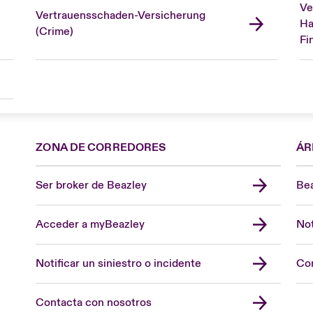
Ve
Vertrauensschaden-Versicherung
Ha
(Crime)
Fi
ZONA DE CORREDORES
ÁR
Ser broker de Beazley
Bea
Acceder a myBeazley
Not
Notificar un siniestro o incidente
Con
Contacta con nosotros