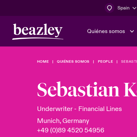
Spain
Quiénes somos
HOME
QUIÉNES SOMOS
PEOPLE
SEBAST
El Consejo 
Clientes ci
dirección
Bowler bro
Sebastian 
Quiénes somos
Trabaja con
Ver más novedades
Área de clientes
En portada 
tecnológica
Underwriter - Financial Lines
Munich, Germany
Cyber Serv
+49 (0)89 4520 54956