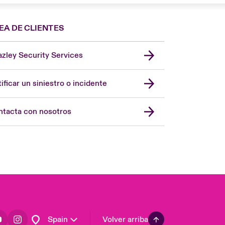
EA DE CLIENTES
zley Security Services
London Market
United Kingdom
ificar un siniestro o incidente
USA
Asia Pacific
tacta con nosotros
Canada (English)
Canada (French)
Europe
France
Germany
Latin America
Spain
Volver arriba