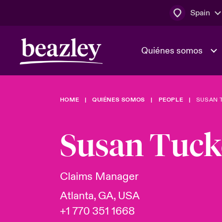
Spain
Quiénes somos
HOME
QUIÉNES SOMOS
PEOPLE
SUSAN 
El Consejo 
Clientes ci
dirección
Bowler bro
Susan Tuck
Quiénes somos
Trabaja con
Ver más novedades
Área de clientes
En portada 
tecnológica
Claims Manager
Atlanta, GA, USA
Cyber Serv
+1 770 351 1668