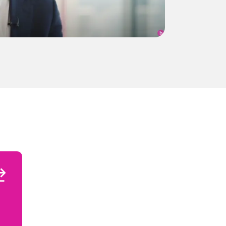
o
a
rk