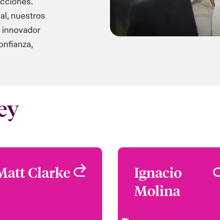
icciones.
l, nuestros
 innovador
onfianza,
ey
Matt Clarke
Matt Clarke
Ignacio
Ignaci
Molina
Molin
Head of Deal
Management,
Head of Netwo
Multinational Solutions