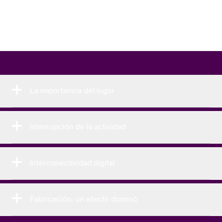
La importancia del lugar
Interrupción de la actividad
Interconectividad digital
Fabricación: un efecto dominó