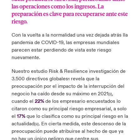
las operaciones como los ingresos. La
ortada Transformación tecnológica y ciberriesgo 2025
anada (French)
anada (French)
anada (French)
anada (French)
anada (French)
anada (French)
anada (French)
anada (French)
anada (French)
anada (French)
anada (French)
preparación es clave para recuperarse ante este
Spain
o Beazley
riesgo.
 & Resilience - Riesgos climáticos y medioambientales 2025
urope
urope
urope
urope
urope
urope
urope
urope
urope
urope
urope
Contacto
Con la vuelta a la normalidad una vez dejada atrás lla
rance
rance
rance
rance
rance
rance
rance
rance
rance
rance
rance
 Spectrum Cyber
pandemia de COVID-19, las empresas mundiales
Acceso
parecen estar perdiendo de vista este riesgo
ermany
ermany
ermany
ermany
ermany
ermany
ermany
ermany
ermany
ermany
ermany
nuevamente.
r Services Snapshot
Siniestros
atin America
atin America
atin America
atin America
atin America
atin America
atin America
atin America
atin America
atin America
atin America
Nuestro estudio Risk & Resilience
investigación de
3.500 directivos globales
revela que la
1
Relaciones Con Inversores
preocupación por el impacto de la interrupción del
negocio ha caído desde su máximo en 2021
,
[i]
cuando el
22%
de los empresario encuestados lo
citaron como su principal riesgo empresarial, a solo
el
17%
que lo clasifica como su principal riesgo en la
actualidad
. En cierta medida, este descenso de la
[ii]
preocupación puede atribuirse al hecho de que ya
no hay un único peligro que centre sus