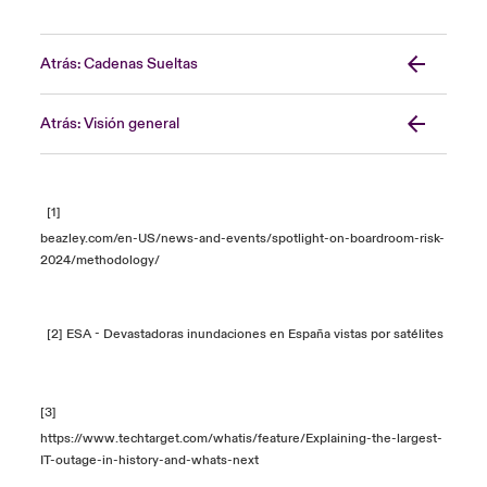
Atrás: Cadenas Sueltas
Atrás: Visión general
[1]
beazley.com/en-US/news-and-events/spotlight-on-boardroom-risk-
2024/methodology/
[2]
ESA - Devastadoras inundaciones en España vistas por satélites
[3]
https://www.techtarget.com/whatis/feature/Explaining-the-largest-
IT-outage-in-history-and-whats-next