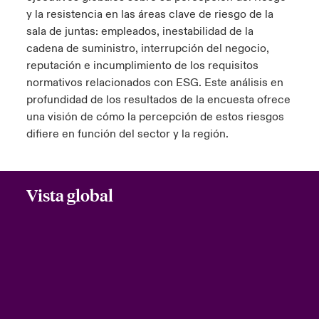
y la resistencia en las áreas clave de riesgo de la
ortada Transformación tecnológica y ciberriesgo 2025
anada (French)
anada (French)
anada (French)
anada (French)
anada (French)
anada (French)
anada (French)
anada (French)
anada (French)
anada (French)
anada (French)
sala de juntas: empleados, inestabilidad de la
Spain
o Beazley
cadena de suministro, interrupción del negocio,
 & Resilience - Riesgos climáticos y medioambientales 2025
urope
urope
urope
urope
urope
urope
urope
urope
urope
urope
urope
reputación e incumplimiento de los requisitos
Contacto
normativos relacionados con ESG. Este análisis en
rance
rance
rance
rance
rance
rance
rance
rance
rance
rance
rance
 Spectrum Cyber
profundidad de los resultados de la encuesta ofrece
Acceso
una visión de cómo la percepción de estos riesgos
ermany
ermany
ermany
ermany
ermany
ermany
ermany
ermany
ermany
ermany
ermany
r Services Snapshot
difiere en función del sector y la región.
Siniestros
atin America
atin America
atin America
atin America
atin America
atin America
atin America
atin America
atin America
atin America
atin America
Relaciones Con Inversores
Vista global