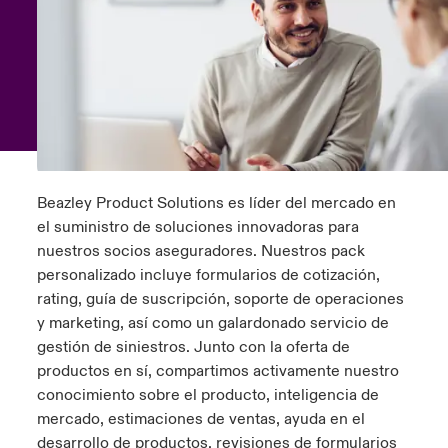
ortada Transformación tecnológica y ciberriesgo 2025
anada (French)
anada (French)
anada (French)
anada (French)
anada (French)
anada (French)
anada (French)
anada (French)
anada (French)
anada (French)
anada (French)
Spain
o Beazley
 & Resilience - Riesgos climáticos y medioambientales 2025
urope
urope
urope
urope
urope
urope
urope
urope
urope
urope
urope
Contacto
rance
rance
rance
rance
rance
rance
rance
rance
rance
rance
rance
 Spectrum Cyber
Acceso
ermany
ermany
ermany
ermany
ermany
ermany
ermany
ermany
ermany
ermany
ermany
r Services Snapshot
Beazley Product Solutions es líder del mercado en
Siniestros
atin America
atin America
atin America
atin America
atin America
atin America
atin America
atin America
atin America
atin America
atin America
el suministro de soluciones innovadoras para
nuestros socios aseguradores. Nuestros pack
Relaciones Con Inversores
personalizado incluye formularios de cotización,
rating, guía de suscripción, soporte de operaciones
y marketing, así como un galardonado servicio de
gestión de siniestros. Junto con la oferta de
productos en sí, compartimos activamente nuestro
conocimiento sobre el producto, inteligencia de
mercado, estimaciones de ventas, ayuda en el
desarrollo de productos, revisiones de formularios