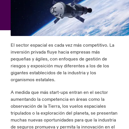
ortada Transformación tecnológica y ciberriesgo 2025
anada (French)
anada (French)
anada (French)
anada (French)
anada (French)
anada (French)
anada (French)
anada (French)
anada (French)
anada (French)
anada (French)
Spain
o Beazley
 & Resilience - Riesgos climáticos y medioambientales 2025
urope
urope
urope
urope
urope
urope
urope
urope
urope
urope
urope
Contacto
rance
rance
rance
rance
rance
rance
rance
rance
rance
rance
rance
 Spectrum Cyber
Acceso
El sector espacial es cada vez más competitivo. La
ermany
ermany
ermany
ermany
ermany
ermany
ermany
ermany
ermany
ermany
ermany
inversión privada fluye hacia empresas más
r Services Snapshot
pequeñas y ágiles, con enfoques de gestión de
Siniestros
atin America
atin America
atin America
atin America
atin America
atin America
atin America
atin America
atin America
atin America
atin America
riesgos y exposición muy diferentes a los de los
gigantes establecidos de la industria y los
Relaciones Con Inversores
organismos estatales.
A medida que más start-ups entran en el sector
aumentando la competencia en áreas como la
observación de la Tierra, los vuelos espaciales
tripulados o la exploración del planeta, se presentan
muchas nuevas oportunidades para que la industria
de seguros promueva y permita la innovación en el