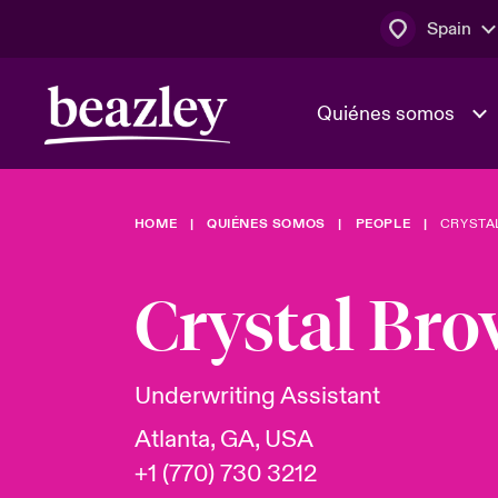
Spain
Quiénes somos
HOME
QUIÉNES SOMOS
PEOPLE
CRYSTA
El Consejo 
Clientes ci
dirección
Bowler bro
Crystal Br
Quiénes somos
Trabaja con
Ver más novedades
Área de clientes
En portada 
tecnológica
Underwriting Assistant
Atlanta, GA, USA
Cyber Serv
+1 (770) 730 3212