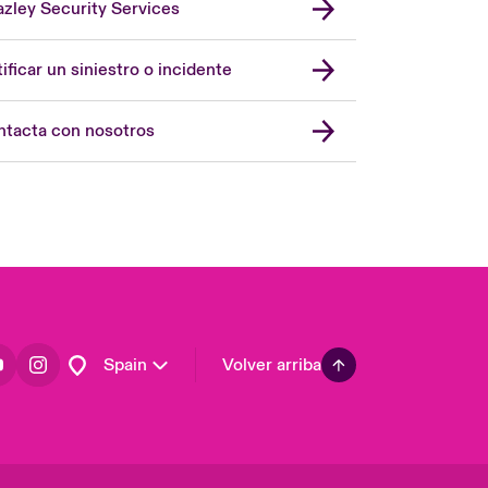
zley Security Services
London Market
United Kingdom
ificar un siniestro o incidente
USA
Asia Pacific
tacta con nosotros
Canada (English)
Canada (French)
Europe
France
Germany
Latin America
Spain
Volver arriba