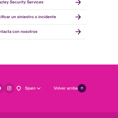
zley Security Services
London Market
United Kingdom
ificar un siniestro o incidente
USA
Asia Pacific
tacta con nosotros
Canada (English)
Canada (French)
Europe
France
Germany
Latin America
Spain
Volver arriba