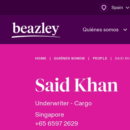
Spain
Quiénes somos
HOME
QUIÉNES SOMOS
PEOPLE
SAID K
El Consejo 
Clientes ci
dirección
Bowler bro
Said Khan
Quiénes somos
Trabaja con
Ver más novedades
Área de clientes
En portada 
tecnológica
Underwriter - Cargo
Singapore
Cyber Serv
+65 6597 2629