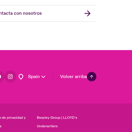
USA
Asia Pacific
tacta con nosotros
Canada (English)
Canada (French)
Europe
France
Germany
Latin America
Spain
Volver arriba
a de privacidad y
Beazley Group | LLOYD’s
s
Underwriters