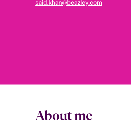
said.khan@beazley.com
About me