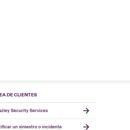
EA DE CLIENTES
zley Security Services
London Market
United Kingdom
ificar un siniestro o incidente