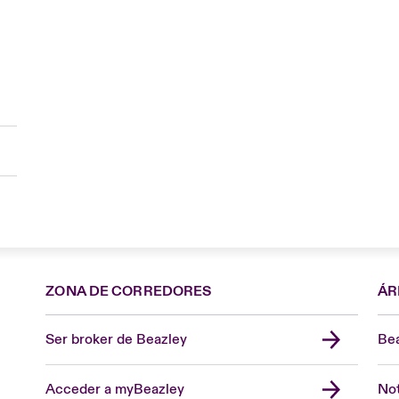
ZONA DE CORREDORES
ÁR
Ser broker de Beazley
Bea
Acceder a myBeazley
Not