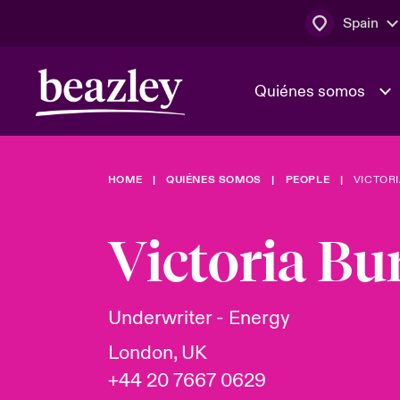
Spain
Quiénes somos
HOME
QUIÉNES SOMOS
PEOPLE
VICTOR
El Consejo 
Clientes ci
dirección
Bowler bro
Victoria Bu
Quiénes somos
Trabaja con
Ver más novedades
Área de clientes
En portada 
tecnológica
Underwriter - Energy
London, UK
Cyber Serv
+44 20 7667 0629