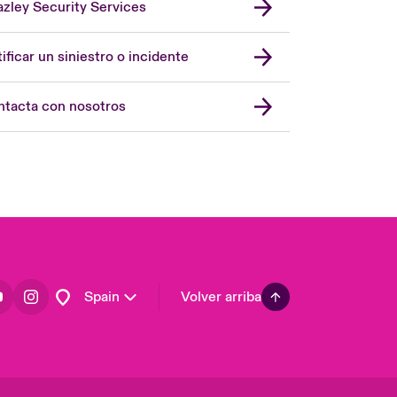
zley Security Services
London Market
United Kingdom
ificar un siniestro o incidente
USA
Asia Pacific
tacta con nosotros
Canada (English)
Canada (French)
Europe
France
Germany
Latin America
Spain
Volver arriba