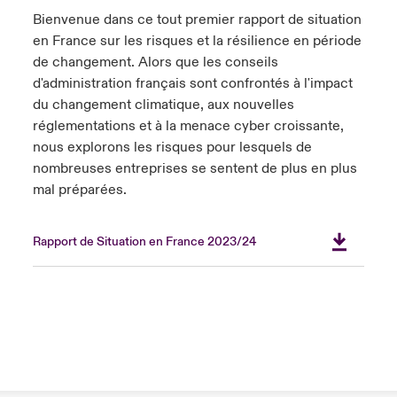
s feux sur le risque lié à la cybersécurité et à la technologie
Bienvenue dans ce tout premier rapport de situation
ondon Market
ondon Market
ondon Market
ondon Market
ondon Market
ondon Market
ondon Market
ondon Market
ondon Market
ondon Market
ondon Market
024
en France sur les risques et la résilience en période
ngs
de changement. Alors que les conseils
nited Kingdom
nited Kingdom
nited Kingdom
nited Kingdom
nited Kingdom
nited Kingdom
nited Kingdom
nited Kingdom
nited Kingdom
nited Kingdom
nited Kingdom
d'administration français sont confrontés à l'impact
Canada (French)
du changement climatique, aux nouvelles
SA
SA
SA
SA
SA
SA
SA
SA
SA
SA
SA
réglementations et à la menace cyber croissante,
Nous contacter
nous explorons les risques pour lesquels de
sia Pacific
sia Pacific
sia Pacific
sia Pacific
sia Pacific
sia Pacific
sia Pacific
sia Pacific
sia Pacific
sia Pacific
sia Pacific
nombreuses entreprises se sentent de plus en plus
Connexion
mal préparées.
atin America
atin America
atin America
atin America
atin America
atin America
atin America
atin America
atin America
atin America
atin America
Indemnisation
Rapport de Situation en France 2023/24
Investisseurs