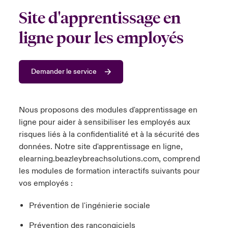
s feux sur le risque lié à la cybersécurité et à la technologie
Site d'apprentissage en
ondon Market
ondon Market
ondon Market
ondon Market
ondon Market
ondon Market
ondon Market
ondon Market
ondon Market
ondon Market
ondon Market
024
ngs
ligne pour les employés
nited Kingdom
nited Kingdom
nited Kingdom
nited Kingdom
nited Kingdom
nited Kingdom
nited Kingdom
nited Kingdom
nited Kingdom
nited Kingdom
nited Kingdom
Canada (French)
SA
SA
SA
SA
SA
SA
SA
SA
SA
SA
SA
Demander le service
Nous contacter
sia Pacific
sia Pacific
sia Pacific
sia Pacific
sia Pacific
sia Pacific
sia Pacific
sia Pacific
sia Pacific
sia Pacific
sia Pacific
Connexion
atin America
atin America
atin America
atin America
atin America
atin America
atin America
atin America
atin America
atin America
atin America
Nous proposons des modules d'apprentissage en
ligne pour aider à sensibiliser les employés aux
Indemnisation
risques liés à la confidentialité et à la sécurité des
données. Notre site d'apprentissage en ligne,
elearning.beazleybreachsolutions.com
, comprend
Investisseurs
les modules de formation interactifs suivants pour
vos employés :
Prévention de l'ingénierie sociale
Prévention des rançongiciels