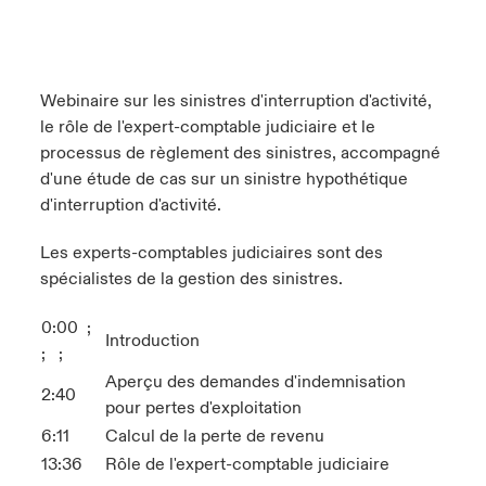
s feux sur le risque lié à la cybersécurité et à la technologie
ondon Market
ondon Market
ondon Market
ondon Market
ondon Market
ondon Market
ondon Market
ondon Market
ondon Market
ondon Market
ondon Market
024
ngs
nited Kingdom
nited Kingdom
nited Kingdom
nited Kingdom
nited Kingdom
nited Kingdom
nited Kingdom
nited Kingdom
nited Kingdom
nited Kingdom
nited Kingdom
Webinaire sur les sinistres d'interruption d'activité,
Canada (French)
le rôle de l'expert-comptable judiciaire et le
SA
SA
SA
SA
SA
SA
SA
SA
SA
SA
SA
processus de règlement des sinistres, accompagné
Nous contacter
d'une étude de cas sur un sinistre hypothétique
sia Pacific
sia Pacific
sia Pacific
sia Pacific
sia Pacific
sia Pacific
sia Pacific
sia Pacific
sia Pacific
sia Pacific
sia Pacific
d'interruption d'activité.
Connexion
atin America
atin America
atin America
atin America
atin America
atin America
atin America
atin America
atin America
atin America
atin America
Les experts-comptables judiciaires sont des
spécialistes de la gestion des sinistres.
Indemnisation
0:00 ;
Investisseurs
Introduction
; ;
Aperçu des demandes d'indemnisation
2:40
pour pertes d'exploitation
6:11
Calcul de la perte de revenu
13:36
Rôle de l'expert-comptable judiciaire