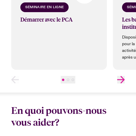
SÉMINAIRE EN LIGNE
SÉMI
Démarrer avec le PCA
Les b
instit
Dispos
pour la
activit
après u
perturb
En quoi pouvons-nous
vous aider?