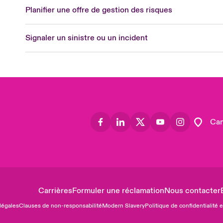
Planifier une offre de gestion des risques
Ge
Spa
Signaler un sinistre ou un incident
Lon
Uni
US
Asia
Lat
Can
Carrières
Formuler une réclamation
Nous contacter
légales
Clauses de non-responsabilité
Modern Slavery
Politique de confidentialité 