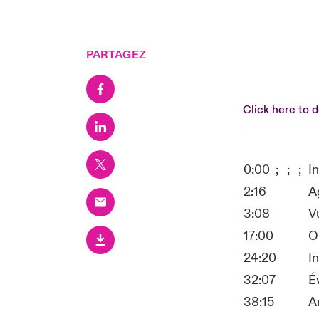
PARTAGEZ
Click here to 
0:00 ; ; ;
I
2:16
A
3:08
V
17:00
O
24:20
I
32:07
É
38:15
A