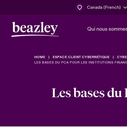
Canada (French)
Qui nous somme
Actus
HOME
ESPACE CLIENT CYBERNÉTIQUE
CYBE
Conseil d’ad
Client Cybe
Lumière sur 
LES BASES DU PCA POUR LES INSTITUTIONS FINAN
direction
géopolitiqu
Bonjour Qu
Qui nous sommes
Beazley.
Pleins feux s
Les bases du 
cybersécuri
Espace assurés
en 2024