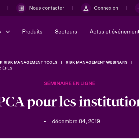
Nous contacter
Connexion
s
Produits
Secteurs
Actus et événemen
R RISK MANAGEMENT TOOLS
RISK MANAGEMENT WEBINARS
ministration et
r
Lumière sur la transformatio
l'incertitude
Culture et valeurs
CIÈRES
technologique et risque cyb
e et économique 2025
2025
SÉMINAIRE EN LIGNE
ébec, nous sommes
Ratings
ur le risque lié à la
PCA pour les institutio
té et à la technologie
•
décembre 04, 2019