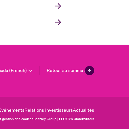
rmany
in
don Market
ted Kingdom
A
 Pacific
in America
ada (French)
Retour au sommet
Evénements
Relations investisseurs
Actualités
et gestion des cookies
Beazley Group | LLOYD’s Underwriters