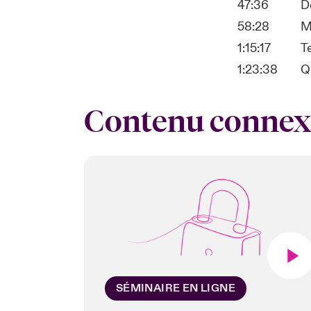
47:36
D
58:28
M
1:15:17
T
1:23:38
Q
Contenu connex
SÉMINAIRE EN LIGNE